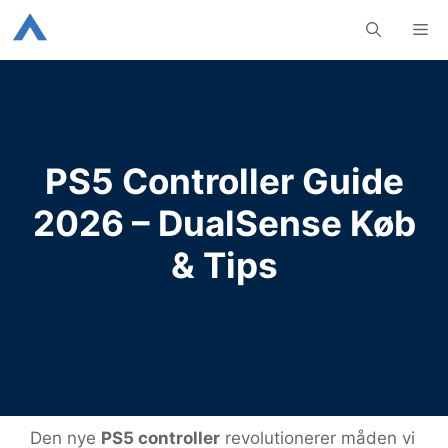
Hop
M
til
indhold
PS5 Controller Guide
2026 – DualSense Køb
& Tips
Den nye
PS5 controller
revolutionerer måden vi