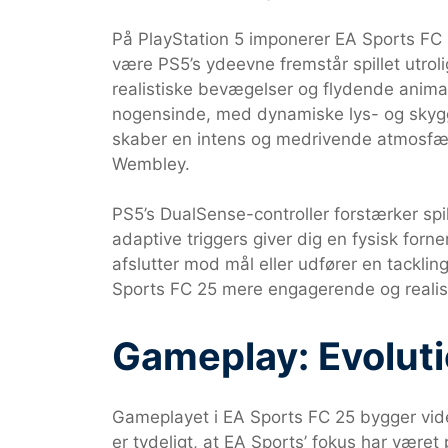
På PlayStation 5 imponerer EA Sports FC 25
være PS5’s ydeevne fremstår spillet utrol
realistiske bevægelser og flydende anima
nogensinde, med dynamiske lys- og skygge
skaber en intens og medrivende atmosfær
Wembley.
PS5’s DualSense-controller forstærker sp
adaptive triggers giver dig en fysisk forn
afslutter mod mål eller udfører en tackling.
Sports FC 25 mere engagerende og realisti
Gameplay: Evoluti
Gameplayet i EA Sports FC 25 bygger vide
er tydeligt, at EA Sports’ fokus har være