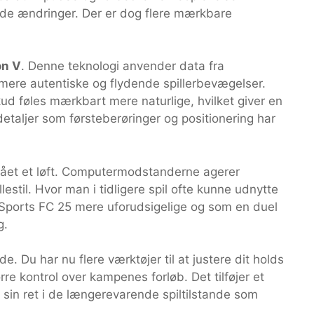
nde ændringer. Der er dog flere mærkbare
on V
. Denne teknologi anvender data fra
 mere autentiske og flydende spillerbevægelser.
kud føles mærkbart mere naturlige, hvilket giver en
aljer som førsteberøringer og positionering har
å fået et løft. Computermodstanderne agerer
lestil. Hvor man i tidligere spil ofte kunne udnytte
A Sports FC 25 mere uforudsigelige og som en duel
g.
. Du har nu flere værktøjer til at justere dit holds
tørre kontrol over kampenes forløb. Det tilføjer et
 sin ret i de længerevarende spiltilstande som