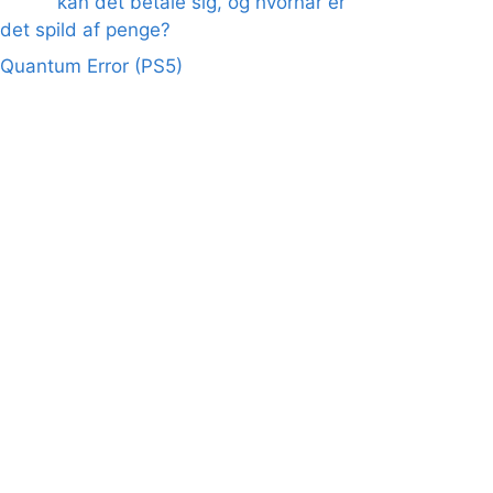
kan det betale sig, og hvornår er
det spild af penge?
Quantum Error (PS5)