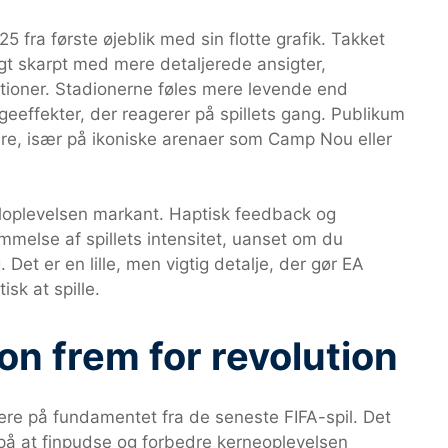
 fra første øjeblik med sin flotte grafik. Takket
igt skarpt med mere detaljerede ansigter,
tioner. Stadionerne føles mere levende end
effekter, der reagerer på spillets gang. Publikum
e, især på ikoniske arenaer som Camp Nou eller
iloplevelsen markant. Haptisk feedback og
emmelse af spillets intensitet, uanset om du
 Det er en lille, men vigtig detalje, der gør EA
sk at spille.
on frem for revolution
re på fundamentet fra de seneste FIFA-spil. Det
t på at finpudse og forbedre kerneoplevelsen