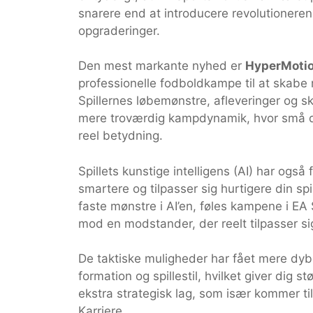
snarere end at introducere revolutionere
opgraderinger.
Den mest markante nyhed er
HyperMoti
professionelle fodboldkampe til at skabe
Spillernes løbemønstre, afleveringer og s
mere troværdig kampdynamik, hvor små det
reel betydning.
Spillets kunstige intelligens (AI) har ogs
smartere og tilpasser sig hurtigere din spil
faste mønstre i AI’en, føles kampene i E
mod en modstander, der reelt tilpasser si
De taktiske muligheder har fået mere dybde
formation og spillestil, hvilket giver dig s
ekstra strategisk lag, som især kommer til
Karriere.