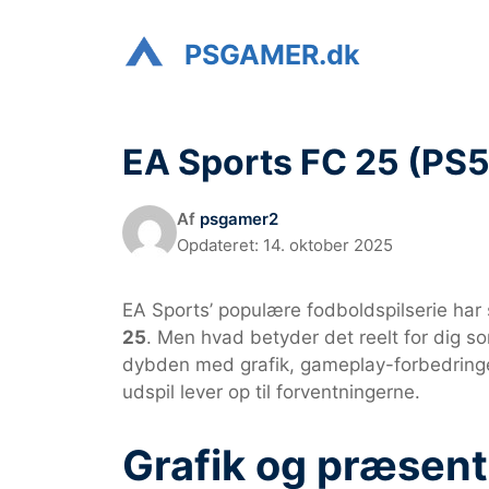
Hop
til
PSGAMER.dk
indhold
EA Sports FC 25 (PS5
Af
psgamer2
Opdateret:
14. oktober 2025
EA Sports’ populære fodboldspilserie har 
25
. Men hvad betyder det reelt for dig s
dybden med grafik, gameplay-forbedringer
udspil lever op til forventningerne.
Grafik og præsent