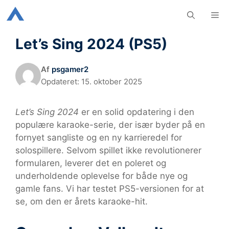
Hop
M
til
indhold
Let’s Sing 2024 (PS5)
Af
psgamer2
Opdateret:
15. oktober 2025
Let’s Sing 2024
er en solid opdatering i den
populære karaoke-serie, der især byder på en
fornyet sangliste og en ny karrieredel for
solospillere. Selvom spillet ikke revolutionerer
formularen, leverer det en poleret og
underholdende oplevelse for både nye og
gamle fans. Vi har testet PS5-versionen for at
se, om den er årets karaoke-hit.