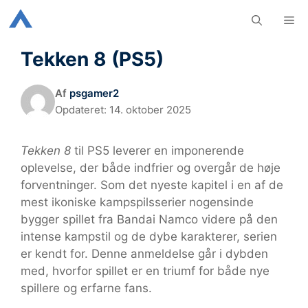
Hop
M
til
indhold
Tekken 8 (PS5)
Af
psgamer2
Opdateret:
14. oktober 2025
Tekken 8
til PS5 leverer en imponerende
oplevelse, der både indfrier og overgår de høje
forventninger. Som det nyeste kapitel i en af de
mest ikoniske kampspilsserier nogensinde
bygger spillet fra Bandai Namco videre på den
intense kampstil og de dybe karakterer, serien
er kendt for. Denne anmeldelse går i dybden
med, hvorfor spillet er en triumf for både nye
spillere og erfarne fans.