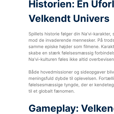
Historien: En Uforl
Velkendt Univers
Spillets historie følger din Na’vi-karakte
mod de invaderende mennesker. På trods
samme episke højder som filmene. Karakte
skabe en stærk følelsesmæssig forbindelse,
Na’vi-kulturen føles ikke altid overbevise
Både hovedmissioner og sideopgaver bliver 
meningsfuld dybde til oplevelsen. Fortæll
følelsesmæssige tyngde, der er kendete
til et globalt fænomen.
Gameplay: Velken