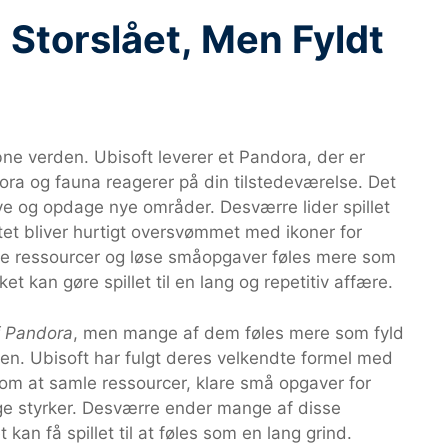
Storslået, Men Fyldt
åbne verden. Ubisoft leverer et Pandora, der er
flora og fauna reagerer på din tilstedeværelse. Det
ve og opdage nye områder. Desværre lider spillet
et bliver hurtigt oversvømmet med ikoner for
le ressourcer og løse småopgaver føles mere som
et kan gøre spillet til en lang og repetitiv affære.
f Pandora
, men mange af dem føles mere som fyld
sen. Ubisoft har fulgt deres velkendte formel med
som at samle ressourcer, klare små opgaver for
ge styrker. Desværre ender mange af disse
 kan få spillet til at føles som en lang grind.