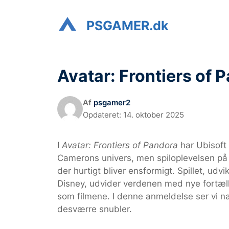
Hop
til
PSGAMER.dk
indhold
Avatar: Frontiers of 
Af
psgamer2
Opdateret:
14. oktober 2025
I
Avatar: Frontiers of Pandora
har Ubisoft
Camerons univers, men spiloplevelsen på 
der hurtigt bliver ensformigt. Spillet, ud
Disney, udvider verdenen med nye fortæl
som filmene. I denne anmeldelse ser vi næ
desværre snubler.