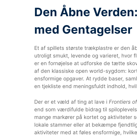
Den Åbne Verden: 
med Gentagelser
Et af spillets største trækplastre er den 
utroligt smukt, levende og varieret, hvor 
er en fornøjelse at udforske de tætte sko
af den klassiske open world-sygdom: kort
ensformige opgaver. At rydde baser, sam
en tjekliste end meningsfuldt indhold, hvilk
Der er et væld af ting at lave i
Frontiers o
end som værdifulde bidrag til spiloplevel
mange markører på kortet og aktiviteter 
lokale stammer eller at bekæmpe fjendtli
aktiviteter med at føles ensformige, hvilket