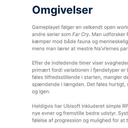
Omgivelser
Gameplayet følger en velkendt open worl
andre serier som
Far Cry
. Man udforsker 
kæmper mod både fauna og menneskelige 
mens man lærer at mestre Na’vi’ernes pa
Efter de indledende timer viser svagheder
primært fordi variationen i fjendetyper 
føles tilfredsstillende i starten, mangler 
spændende i længden. Det føles hurtig
og igen.
Heldigvis har Ubisoft inkluderet simple 
nye evner og fremstille bedre udstyr. Syst
følelse af progression og mulighed for at t