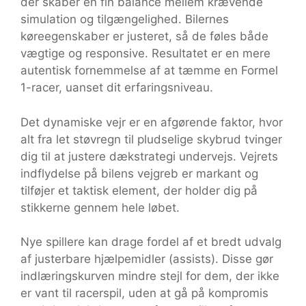
der skaber en fin balance mellem krævende
simulation og tilgængelighed. Bilernes
køreegenskaber er justeret, så de føles både
vægtige og responsive. Resultatet er en mere
autentisk fornemmelse af at tæmme en Formel
1-racer, uanset dit erfaringsniveau.
Det dynamiske vejr er en afgørende faktor, hvor
alt fra let støvregn til pludselige skybrud tvinger
dig til at justere dækstrategi undervejs. Vejrets
indflydelse på bilens vejgreb er markant og
tilføjer et taktisk element, der holder dig på
stikkerne gennem hele løbet.
Nye spillere kan drage fordel af et bredt udvalg
af justerbare hjælpemidler (assists). Disse gør
indlæringskurven mindre stejl for dem, der ikke
er vant til racerspil, uden at gå på kompromis