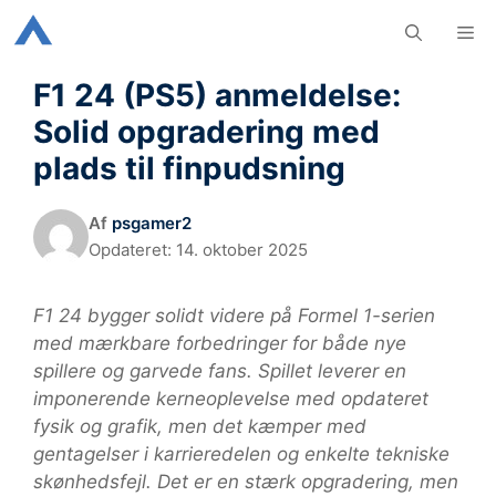
Hop
M
til
indhold
F1 24 (PS5) anmeldelse:
Solid opgradering med
plads til finpudsning
Af
psgamer2
Opdateret:
14. oktober 2025
F1 24 bygger solidt videre på Formel 1-serien
med mærkbare forbedringer for både nye
spillere og garvede fans. Spillet leverer en
imponerende kerneoplevelse med opdateret
fysik og grafik, men det kæmper med
gentagelser i karrieredelen og enkelte tekniske
skønhedsfejl. Det er en stærk opgradering, men