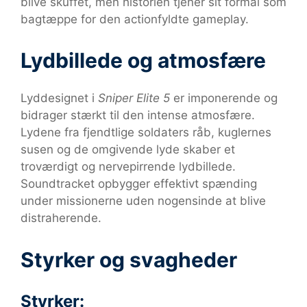
blive skuffet, men historien tjener sit formål som
bagtæppe for den actionfyldte gameplay.
Lydbillede og atmosfære
Lyddesignet i
Sniper Elite 5
er imponerende og
bidrager stærkt til den intense atmosfære.
Lydene fra fjendtlige soldaters råb, kuglernes
susen og de omgivende lyde skaber et
troværdigt og nervepirrende lydbillede.
Soundtracket opbygger effektivt spænding
under missionerne uden nogensinde at blive
distraherende.
Styrker og svagheder
Styrker: