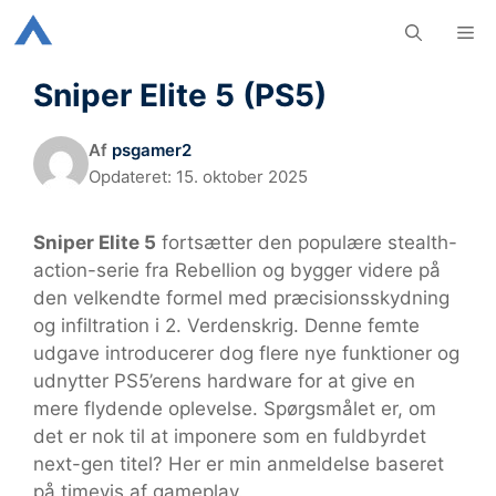
Hop
M
til
indhold
Sniper Elite 5 (PS5)
Af
psgamer2
Opdateret:
15. oktober 2025
Sniper Elite 5
fortsætter den populære stealth-
action-serie fra Rebellion og bygger videre på
den velkendte formel med præcisionsskydning
og infiltration i 2. Verdenskrig. Denne femte
udgave introducerer dog flere nye funktioner og
udnytter PS5’erens hardware for at give en
mere flydende oplevelse. Spørgsmålet er, om
det er nok til at imponere som en fuldbyrdet
next-gen titel? Her er min anmeldelse baseret
på timevis af gameplay.